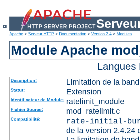
Serveu
Apache
>
Serveur HTTP
>
Documentation
>
Version 2.4
>
Modules
Module Apache mod_
Langues 
Limitation de la band
Description:
Extension
Statut:
ratelimit_module
Identificateur de Module:
mod_ratelimit.c
Fichier Source:
Compatibilité:
rate-initial-bu
de la version 2.4.24
La limitation de ban